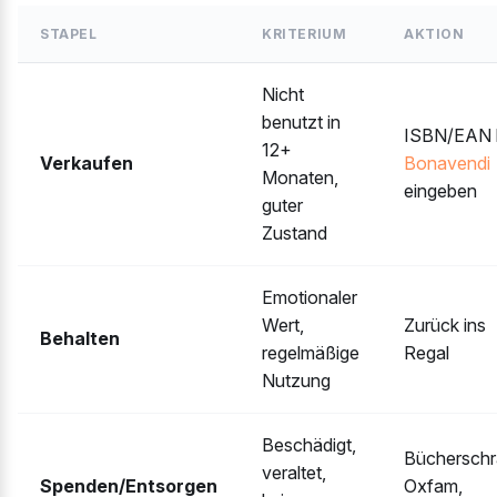
STAPEL
KRITERIUM
AKTION
Nicht
benutzt in
ISBN/EAN 
12+
Verkaufen
Bonavendi
Monaten,
eingeben
guter
Zustand
Emotionaler
Wert,
Zurück ins
Behalten
regelmäßige
Regal
Nutzung
Beschädigt,
Bücherschr
veraltet,
Spenden/Entsorgen
Oxfam,