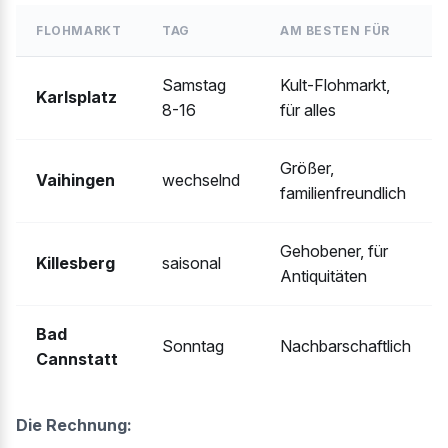
FLOHMARKT
TAG
AM BESTEN FÜR
Samstag
Kult-Flohmarkt,
Karlsplatz
8-16
für alles
Größer,
Vaihingen
wechselnd
familienfreundlich
Gehobener, für
Killesberg
saisonal
Antiquitäten
Bad
Sonntag
Nachbarschaftlich
Cannstatt
Die Rechnung: