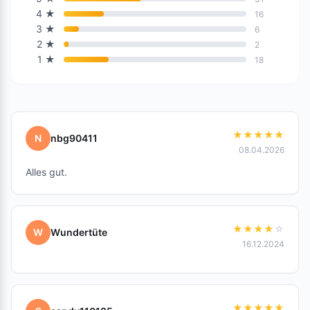
4
★
16
3
★
6
2
★
2
1
★
18
★
★
★
★
★
N
nbg90411
08.04.2026
Alles gut.
★
★
★
★
☆
W
Wundertüte
16.12.2024
★
★
★
★
★