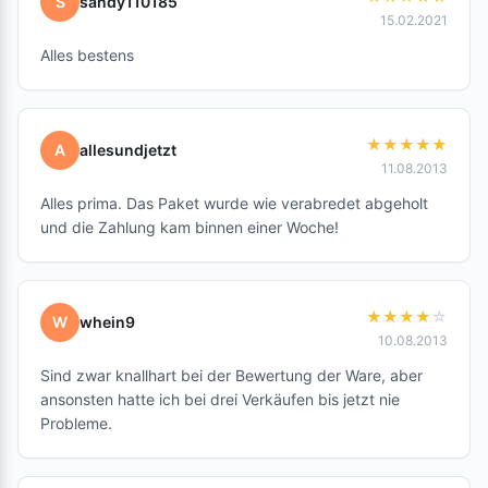
S
sandy110185
15.02.2021
Alles bestens
★
★
★
★
★
A
allesundjetzt
11.08.2013
Alles prima. Das Paket wurde wie verabredet abgeholt
und die Zahlung kam binnen einer Woche!
★
★
★
★
☆
W
whein9
10.08.2013
Sind zwar knallhart bei der Bewertung der Ware, aber
ansonsten hatte ich bei drei Verkäufen bis jetzt nie
Probleme.