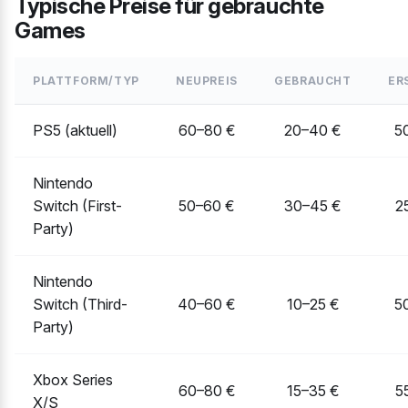
Typische Preise für gebrauchte
Games
PLATTFORM/TYP
NEUPREIS
GEBRAUCHT
ER
PS5 (aktuell)
60–80 €
20–40 €
5
Nintendo
Switch (First-
50–60 €
30–45 €
2
Party)
Nintendo
Switch (Third-
40–60 €
10–25 €
5
Party)
Xbox Series
60–80 €
15–35 €
5
X/S