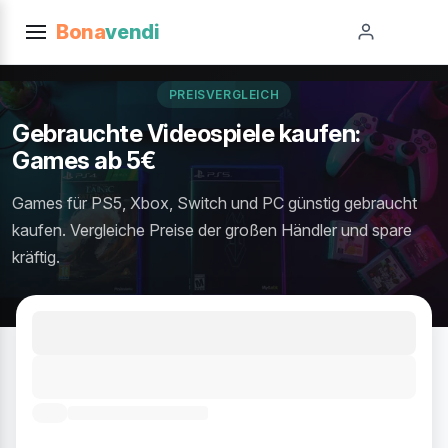
Bona
vendi
PREISVERGLEICH
Gebrauchte Videospiele kaufen:
Games ab 5€
Games für PS5, Xbox, Switch und PC günstig gebraucht
kaufen. Vergleiche Preise der großen Händler und spare
kräftig.