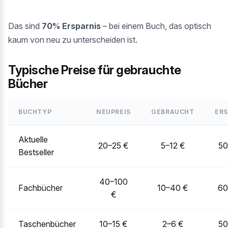
Das sind
70% Ersparnis
– bei einem Buch, das optisch
kaum von neu zu unterscheiden ist.
Typische Preise für gebrauchte
Bücher
BUCHTYP
NEUPREIS
GEBRAUCHT
ERS
Aktuelle
20–25 €
5–12 €
5
Bestseller
40–100
Fachbücher
10–40 €
6
€
Taschenbücher
10–15 €
2–6 €
5