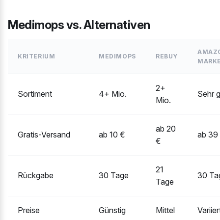
Medimops vs. Alternativen
AMAZ
KRITERIUM
MEDIMOPS
REBUY
MARK
2+
Sortiment
4+ Mio.
Sehr 
Mio.
ab 20
Gratis-Versand
ab 10 €
ab 39 
€
21
Rückgabe
30 Tage
30 Ta
Tage
Preise
Günstig
Mittel
Variier